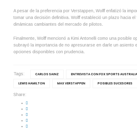
A pesar de la preferencia por Verstappen, Wolff enfatizó la im
tomar una decisión definitiva. Wolff estableció un plazo hacia e
dinámicas cambiantes del mercado de pilotos.
Finalmente, Wolff mencionó a Kimi Antonelli como una posible o
subrayó la importancia de no apresurarse en darle un asiento 
opciones disponibles con prudencia.
Tags:
CARLOS SAINZ
ENTREVISTA CON FOX SPORTS AUSTRALI
LEWIS HAMILTON
MAX VERSTAPPEN
POSIBLES SUCESORES
Share: