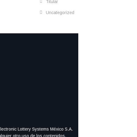
Titular
Uncategorized
Electronic Lottery Systems México S.A.
alquier otro uso de los contenidos.