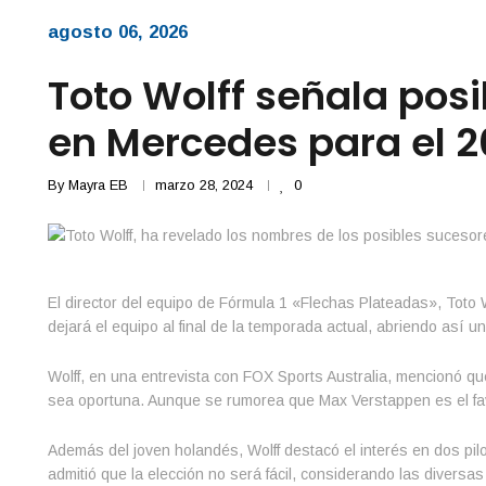
agosto 06, 2026
Toto Wolff señala pos
en Mercedes para el 
By
Mayra EB
marzo 28, 2024
0
El director del equipo de Fórmula 1 «Flechas Plateadas», Toto 
dejará el equipo al final de la temporada actual, abriendo así un
Wolff, en una entrevista con FOX Sports Australia, mencionó que,
sea oportuna. Aunque se rumorea que Max Verstappen es el favo
Además del joven holandés, Wolff destacó el interés en dos pil
admitió que la elección no será fácil, considerando las diversa