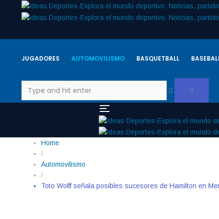
JUGADORES
AUTOMOVILISMO
BASQUETBALL
BASEBAL
Home
/
Automovilismo
/
Toto Wolff señala posibles sucesores de Hamilton en Me