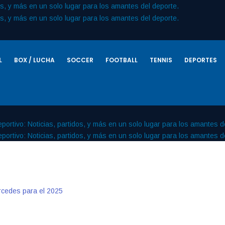
L
BOX / LUCHA
SOCCER
FOOTBALL
TENNIS
DEPORTES
rcedes para el 2025