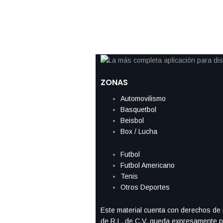
ZONAS
Automovilismo
Basquetbol
Beisbol
Box / Lucha
Futbol
Futbol Americano
Tenis
Otros Deportes
Este material cuenta con derechos de p
de R.L. de C.V. queda expresamente pro