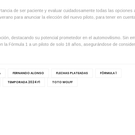
portancia de ser paciente y evaluar cuidadosamente todas las opciones 
l verano para anunciar la elección del nuevo piloto, para tener en cuent
pción, destacando su potencial prometedor en el automovilismo. Sin em
en la Fórmula 1 a un piloto de solo 18 años, asegurándose de consider
A
FERNANDO ALONSO
FLECHAS PLATEADAS
FÓRMULA 1
TEMPORADA 2024 F1
TOTO WOLFF