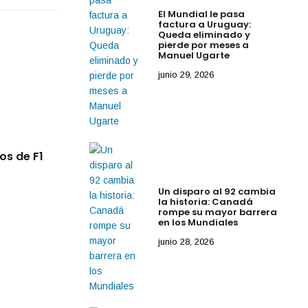
El Mundial le pasa
factura a Uruguay:
Queda eliminado y
pierde por meses a
Manuel Ugarte
junio 29, 2026
By
IdeasDeportes
mayo 22, 2026
os de F1
Checo queda fuera en la SQ1, pero Cadill
Canadá su mejor posición
Un disparo al 92 cambia
la historia: Canadá
rompe su mayor barrera
en los Mundiales
junio 28, 2026