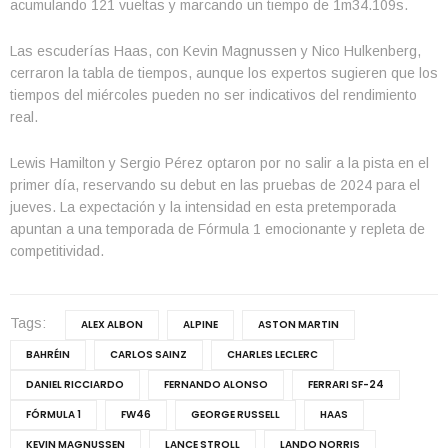
acumulando 121 vueltas y marcando un tiempo de 1m34.109s.
Las escuderías Haas, con Kevin Magnussen y Nico Hulkenberg,
cerraron la tabla de tiempos, aunque los expertos sugieren que los
tiempos del miércoles pueden no ser indicativos del rendimiento
real.
Lewis Hamilton y Sergio Pérez optaron por no salir a la pista en el
primer día, reservando su debut en las pruebas de 2024 para el
jueves. La expectación y la intensidad en esta pretemporada
apuntan a una temporada de Fórmula 1 emocionante y repleta de
competitividad.
Tags:
ALEX ALBON
ALPINE
ASTON MARTIN
BAHRÉIN
CARLOS SAINZ
CHARLES LECLERC
DANIEL RICCIARDO
FERNANDO ALONSO
FERRARI SF-24
FÓRMULA 1
FW46
GEORGE RUSSELL
HAAS
KEVIN MAGNUSSEN
LANCE STROLL
LANDO NORRIS