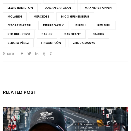
LEWIS HAMILTON
LOGAN SARGEANT
MAX VERSTAPPEN
MCLAREN
MERCEDES
NICO HULKENBERG
OSCAR PIASTRI
PIERRE GASLY
PIRELLI
RED BULL
RED BULL RB20
SAKHIR
SARGEANT
SAUBER
SERGIO PÉREZ
TRICAMPEÓN
ZHOU GUANYU
Share:
RELATED POST