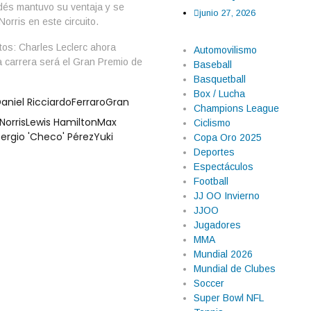
andés mantuvo su ventaja y se
junio 27, 2026
 Norris en este circuito.
tos: Charles Leclerc ahora
Automovilismo
 carrera será el Gran Premio de
Baseball
Basquetball
Box / Lucha
aniel Ricciardo
Ferraro
Gran
Champions League
Norris
Lewis Hamilton
Max
Ciclismo
ergio 'Checo' Pérez
Yuki
Copa Oro 2025
Deportes
Espectáculos
Football
JJ OO Invierno
JJOO
Jugadores
MMA
Mundial 2026
Mundial de Clubes
Soccer
Super Bowl NFL