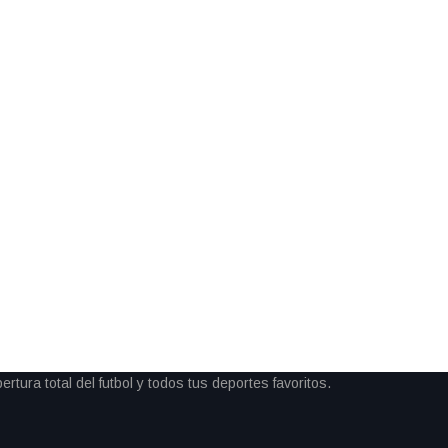
dó definida con un contraste
rgio ‘Checo’ Pérez arrancará
e la calificación. El piloto
itmo en […]
 y debuta con
ondres
 meta del Maratón de Londres,
s 42 kilómetros. A sus 38 años y
 por debajo de las tres horas en