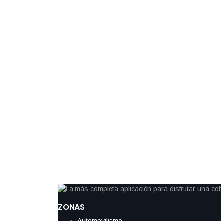
La parrilla para la carrera sprint del Gran Premio de Miami que
marcado: mientras Lando Norris se aseguró el primer sitio, Se
desde la decimonovena posición tras no superar el primer filtro d
británico de McLaren, vigente campeón del mundo, impuso el r
By
IdeasDeportes
abril 26, 2026
Vettel cambia el volante por los tenis
sorprendente marca en maratón de L
El cronómetro marcó 2:59:08 cuando Sebastian Vettel cruzó la
una marca destacada para quien enfrentaba por primera vez lo
ya retirado de la Fórmula Uno, el alemán completó el recorrido
una jornada que también quedó registrada […]
ZONAS
Automovilismo