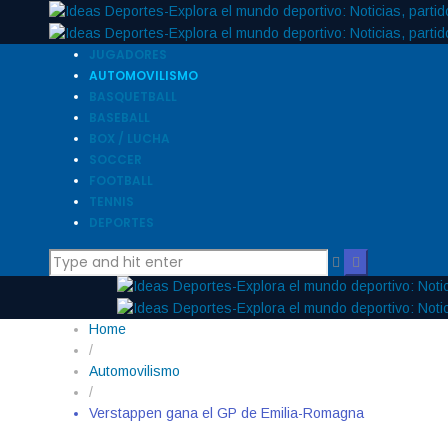
JUGADORES
AUTOMOVILISMO
BASQUETBALL
BASEBALL
BOX / LUCHA
SOCCER
FOOTBALL
TENNIS
DEPORTES
Home
/
Automovilismo
/
Verstappen gana el GP de Emilia-Romagna