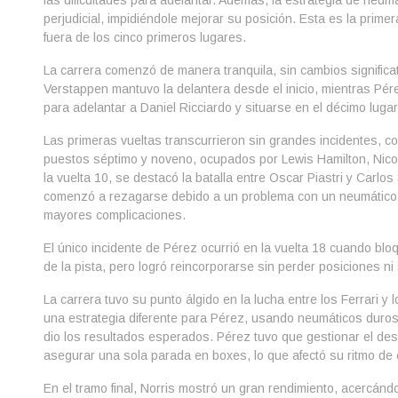
las dificultades para adelantar. Además, la estrategia de neum
perjudicial, impidiéndole mejorar su posición. Esta es la prime
fuera de los cinco primeros lugares.
La carrera comenzó de manera tranquila, sin cambios significa
Verstappen mantuvo la delantera desde el inicio, mientras Pér
para adelantar a Daniel Ricciardo y situarse en el décimo lugar
Las primeras vueltas transcurrieron sin grandes incidentes, co
puestos séptimo y noveno, ocupados por Lewis Hamilton, Nico
la vuelta 10, se destacó la batalla entre Oscar Piastri y Carlos 
comenzó a rezagarse debido a un problema con un neumático fl
mayores complicaciones.
El único incidente de Pérez ocurrió en la vuelta 18 cuando bl
de la pista, pero logró reincorporarse sin perder posiciones ni 
La carrera tuvo su punto álgido en la lucha entre los Ferrari y
una estrategia diferente para Pérez, usando neumáticos duros 
dio los resultados esperados. Pérez tuvo que gestionar el de
asegurar una sola parada en boxes, lo que afectó su ritmo de 
En el tramo final, Norris mostró un gran rendimiento, acercá