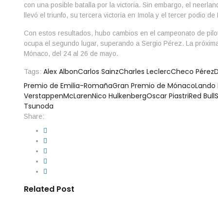
con una posible batalla por la victoria. Sin embargo, el neerl
llevó el triunfo, su tercera victoria en Imola y el tercer podio de
Con estos resultados, hubo cambios en el campeonato de pilo
ocupa el segundo lugar, superando a Sergio Pérez. La próxima
Mónaco, del 24 al 26 de mayo.
Alex Albon
Carlos Sainz
Charles Leclerc
Checo Pérez
D
Tags:
Premio de Emilia-Romaña
Gran Premio de Mónaco
Lando 
Verstappen
McLaren
Nico Hulkenberg
Oscar Piastri
Red Bull
S
Tsunoda
Share:
Related Post
By
IdeasDeportes
junio 7, 2026