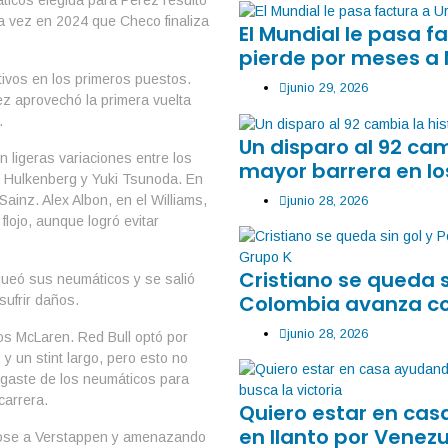
áticos elegida para Pérez resultó
ra vez en 2024 que Checo finaliza
El Mundial le pasa 
pierde por meses a
tivos en los primeros puestos.
junio 29, 2026
ez aprovechó la primera vuelta
.
Un disparo al 92 ca
n ligeras variaciones entre los
mayor barrera en lo
 Hulkenberg y Yuki Tsunoda. En
Sainz. Alex Albon, en el Williams,
junio 28, 2026
ojo, aunque logró evitar
Cristiano se queda 
oqueó sus neumáticos y se salió
Colombia avanza co
sufrir daños.
junio 28, 2026
 los McLaren. Red Bull optó por
y un stint largo, pero esto no
sgaste de los neumáticos para
carrera.
Quiero estar en ca
en llanto por Venezu
ndose a Verstappen y amenazando