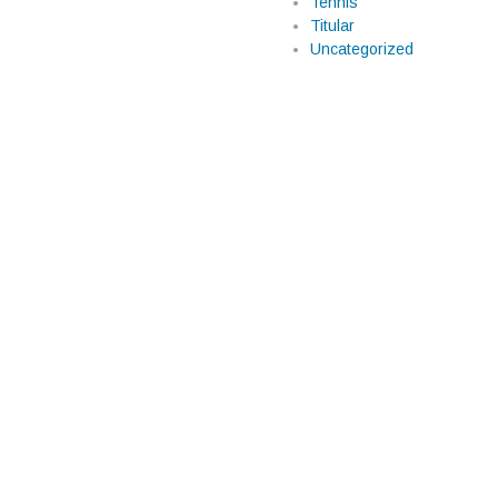
Tennis
historia en Mónaco
Titular
o
Uncategorized
ac en la zona de puntos de la
. Cuando parecía que la
, una sanción de 10 segundos
io Pérez […]
s equipos de F1 pese
arias escuderías de la Fórmula
tes sobre el interés de más de
dillac. La información fue dada a
illac alcanza en