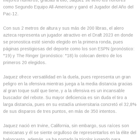
mejores números, gracias a ello, Jaquez se llevó los honores
como Segundo Equipo All-American y ganó el Jugador del Año del
Pac-12.
Con sus 2 metros de altura y sus más de 200 libras, el alero
azteca representa un jugador atractivo en el Draft 2023 en donde
se pronostica esté siendo elegido en la primera ronda, pues
páginas prestigiosas del deporte como los son ESPN (pronóstico:
°19) y The Ringer (pronóstico: °18) lo colocan dentro de los
primeros 20 elegidos.
Jaquez ofrece versatilidad en la duela, pues representa un gran
peligro en la ofensiva mientras juega a la media distancia gracias
al gran toque sutil que tiene, y a la ofensiva es un incansable
buscador del rebote. Su mayor deficiencia es sin duda el tiro a
larga distancia, pues en su estadía universitaria concretó el 32,8%
de sus disparos de tres puntos, en más de 350 intentos.
Jaquez nació en Irvine, California, sin embargo, sus raíces son
mexicanas y él se siente orgulloso de representarlos en la élite del
baloncesto, además, ya ha portado la tricolor jugando para