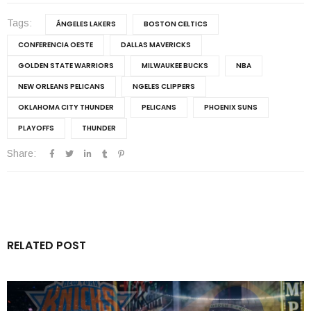
Tags:
ÁNGELES LAKERS
BOSTON CELTICS
CONFERENCIA OESTE
DALLAS MAVERICKS
GOLDEN STATE WARRIORS
MILWAUKEE BUCKS
NBA
NEW ORLEANS PELICANS
NGELES CLIPPERS
OKLAHOMA CITY THUNDER
PELICANS
PHOENIX SUNS
PLAYOFFS
THUNDER
Share:
RELATED POST