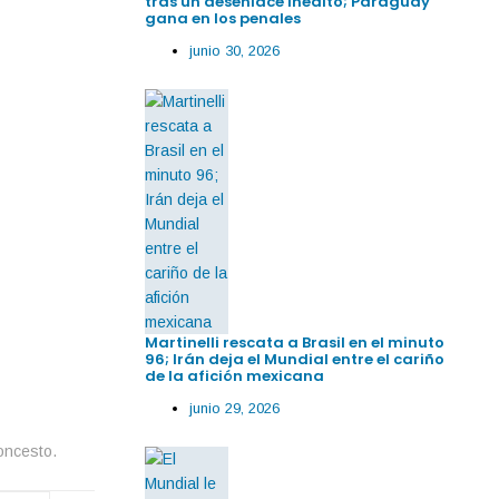
tras un desenlace inédito; Paraguay
gana en los penales
junio 30, 2026
Martinelli rescata a Brasil en el minuto
96; Irán deja el Mundial entre el cariño
de la afición mexicana
junio 29, 2026
oncesto.