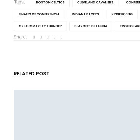
Tags:
BOSTON CELTICS
CLEVELAND CAVALIERS
CONFERE
FINALES DE CONFERENCIA
INDIANA PACERS
KYRIE IRVING
OKLAHOMA CITY THUNDER
PLAYOFFS DE LA NBA
TROFEO LAR
Share:
RELATED POST