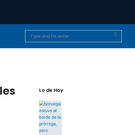
les
Lo de Hoy