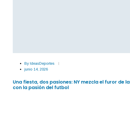
By
IdeasDeportes
junio 14, 2026
Una fiesta, dos pasiones: NY mezcla el furor de l
con la pasión del futbol