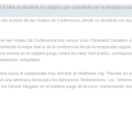
con el inicio de las Finales de Conferencia, donde se decidirán los eq
en las Finales de Conferencia tras vencer a los Cleveland Cavaliers 4-
eniendo la mejor marca de la conferencia desde la temporada regular
una victoria en el séptimo juego contra los New York Knicks, concluyen
sumamente competitivo.
mino hacia el campeonato tras derrotar al Oklahoma City Thunder en s
s son una amenaza seria para los Minnesota Timberwolves. Los Timberw
a los Denver Nuggets en el séptimo juego de la serie, manteniendo vi