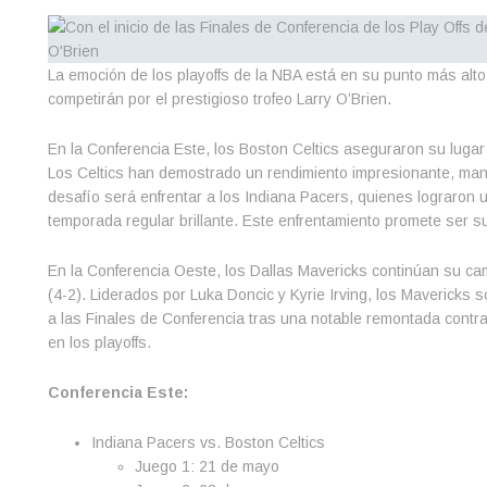
La emoción de los playoffs de la NBA está en su punto más alto 
competirán por el prestigioso trofeo Larry O’Brien.
En la Conferencia Este, los Boston Celtics aseguraron su lugar 
Los Celtics han demostrado un rendimiento impresionante, mant
desafío será enfrentar a los Indiana Pacers, quienes lograron 
temporada regular brillante. Este enfrentamiento promete ser 
En la Conferencia Oeste, los Dallas Mavericks continúan su ca
(4-2). Liderados por Luka Doncic y Kyrie Irving, los Maverick
a las Finales de Conferencia tras una notable remontada contr
en los playoffs.
Conferencia Este:
Indiana Pacers vs. Boston Celtics
Juego 1: 21 de mayo