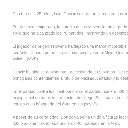
Con tan solo 25 años, Luka Doncic celebra un hito en su carrer
En su sexta temporada, la estrella de los Mavericks ha lograd
en la que ha alcanzado los 70 partidos, mostrando un desemp
El jugador de origen esloveno ha dejado una marca imborrable e
ser seleccionado por quinta vez consecutiva en el Mejor Quint
Valioso (MVP).
Doncic ha sido impresionante, promediando 33.9 puntos, 9.2 reb
principales contendientes al título de Máximo Anotador y lo des
En el partido contra los Heat se marcó el partido número 400
excepcional en todos los aspectos del juego. Su impacto en la f
equipo en la búsqueda del éxito en los playoffs.
A pesar de su corta edad, Doncic ya se ha unido a figuras leg
3,000 asistencias en sus primeros 400 partidos en la NBA.