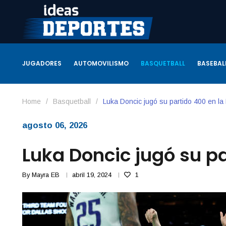
JUGADORES
AUTOMOVILISMO
BASQUETBALL
BASEBAL
Home
/
Basquetball
/
Luka Doncic jugó su partido 400 en l
agosto 06, 2026
Luka Doncic jugó su p
By
Mayra EB
abril 19, 2024
1