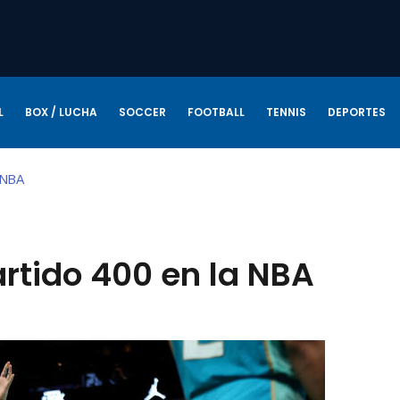
L
BOX / LUCHA
SOCCER
FOOTBALL
TENNIS
DEPORTES
a NBA
artido 400 en la NBA