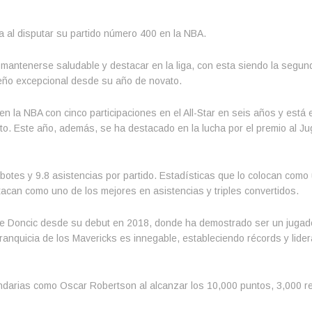
a al disputar su partido número 400 en la NBA.
o mantenerse saludable y destacar en la liga, con esta siendo la segu
eño excepcional desde su año de novato.
n la NBA con cinco participaciones en el All-Star en seis años y está
eto. Este año, además, se ha destacado en la lucha por el premio al J
otes y 9.8 asistencias por partido. Estadísticas que lo colocan como
tacan como uno de los mejores en asistencias y triples convertidos.
 de Doncic desde su debut en 2018, donde ha demostrado ser un jugad
ranquicia de los Mavericks es innegable, estableciendo récords y lider
endarias como Oscar Robertson al alcanzar los 10,000 puntos, 3,000 r