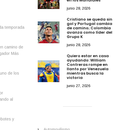
en los Mundiales
junio 28, 2026
Cristiano se queda sin
gol y Portugal cambia
nda temporada
de camino; Colombia
avanza como líder del
Grupo K
junio 28, 2026
 en camino de
ugador Más
Quiero estar en casa
ayudando: William
Contreras rompe en
llanto por Venezuela
mientras busca la
 uno de los
victoria
junio 27, 2026
or
ando al
ebotes y
Automovilismo