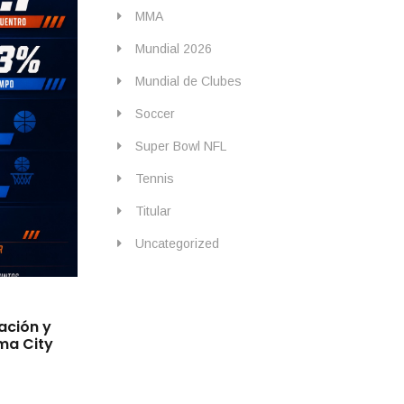
MMA
Mundial 2026
Mundial de Clubes
Soccer
Super Bowl NFL
Tennis
Titular
Uncategorized
By
IdeasDeportes
mayo 11, 2026
ación y
Wembanyama deja a Spurs en desventaja
oma City
expulsión en Minnesota