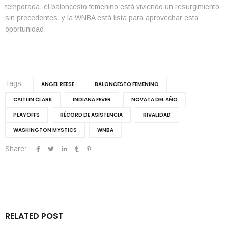
temporada, el baloncesto femenino está viviendo un resurgimiento
sin precedentes, y la WNBA está lista para aprovechar esta
oportunidad.
Tags:
ANGEL REESE
BALONCESTO FEMENINO
CAITLIN CLARK
INDIANA FEVER
NOVATA DEL AÑO
PLAYOFFS
RÉCORD DE ASISTENCIA
RIVALIDAD
WASHINGTON MYSTICS
WNBA
Share:
RELATED POST