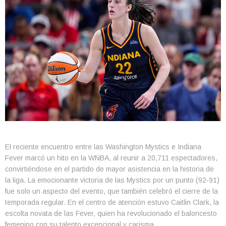
El reciente encuentro entre las Washington Mystics e Indiana
Fever marcó un hito en la WNBA, al reunir a 20,711 espectadores,
convirtiéndose en el partido de mayor asistencia en la historia de
la liga. La emocionante victoria de las Mystics por un punto (92-91)
fue solo un aspecto del evento, que también celebró el cierre de la
temporada regular. En el centro de atención estuvo Caitlin Clark, la
escolta novata de las Fever, quien ha revolucionado el baloncesto
femenino con su talento excepcional y carisma.