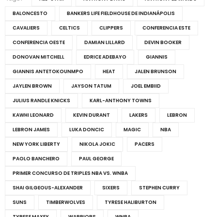
BALONCESTO
BANKERS LIFE FIELDHOUSE DE INDIANÁPOLIS
CAVALIERS
CELTICS
CLIPPERS
CONFERENCIA ESTE
CONFERENCIA OESTE
DAMIAN LILLARD
DEVIN BOOKER
DONOVAN MITCHELL
EDRICE ADEBAYO
GIANNIS
GIANNIS ANTETOKOUNMPO
HEAT
JALEN BRUNSON
JAYLEN BROWN
JAYSON TATUM
JOEL EMBIID
JULIUS RANDLE KNICKS
KARL-ANTHONY TOWNS
KAWHI LEONARD
KEVIN DURANT
LAKERS
LEBRON
LEBRON JAMES
LUKA DONCIC
MAGIC
NBA
NEW YORK LIBERTY
NIKOLA JOKIC
PACERS
PAOLO BANCHERO
PAUL GEORGE
PRIMER CONCURSO DE TRIPLES NBA VS. WNBA
SHAI GILGEOUS-ALEXANDER
SIXERS
STEPHEN CURRY
SUNS
TIMBERWOLVES
TYRESE HALIBURTON
TYRESE MAXEY
WARRIORS
WNBA