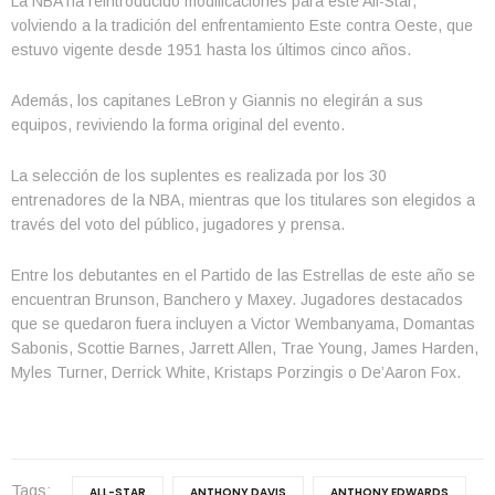
La NBA ha reintroducido modificaciones para este All-Star,
volviendo a la tradición del enfrentamiento Este contra Oeste, que
estuvo vigente desde 1951 hasta los últimos cinco años.
Además, los capitanes LeBron y Giannis no elegirán a sus
equipos, reviviendo la forma original del evento.
La selección de los suplentes es realizada por los 30
entrenadores de la NBA, mientras que los titulares son elegidos a
través del voto del público, jugadores y prensa.
Entre los debutantes en el Partido de las Estrellas de este año se
encuentran Brunson, Banchero y Maxey. Jugadores destacados
que se quedaron fuera incluyen a Victor Wembanyama, Domantas
Sabonis, Scottie Barnes, Jarrett Allen, Trae Young, James Harden,
Myles Turner, Derrick White, Kristaps Porzingis o De’Aaron Fox.
Tags:
ALL-STAR
ANTHONY DAVIS
ANTHONY EDWARDS