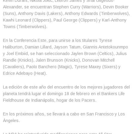
Kevin Durant, Nikola Jokic, LeBron James y Shai Gilgeous-
Alexander, se encuentran Stephen Curry (Warriors), Devin Booker
(Suns), Anthony Davis (Lakers), Anthony Edwards (Timberwolves),
Kawhi Leonard (Clippers), Paul George (Clippers) y Karl-Anthony
Towns (Timberwolves).
En la Conferencia Este, para unirse a los titulares Tyrese
Haliburton, Damian Lillard, Jayson Tatum, Giannis Antetokounmpo
y Joel Embiid, se han seleccionado Jaylen Brown (Celtics), Julius
Randle (Knicks), Jalen Brunson (Knicks), Donovan Mitchell
(Cavaliers), Paolo Banchero (Magic), Tyrese Maxey (Sixers) y
Edrice Adebayo (Heat).
La edición de este año del encuentro de los mejores jugadores del
planeta tendrá lugar el domingo 18 de febrero en el Bankers Life
Fieldhouse de Indianápolis, hogar de los Pacers.
En los próximos años, se llevará a cabo en San Francisco y Los
Ángeles.