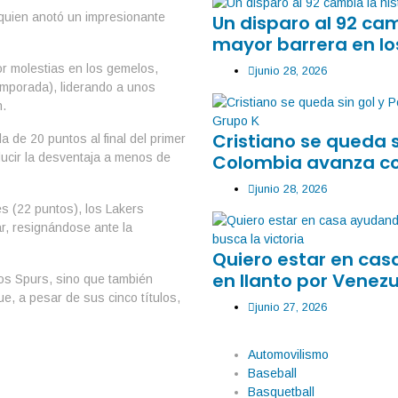
 quien anotó un impresionante
Un disparo al 92 ca
mayor barrera en lo
r molestias en los gemelos,
junio 28, 2026
temporada), liderando a unos
.
Cristiano se queda 
a de 20 puntos al final del primer
Colombia avanza co
ucir la desventaja a menos de
junio 28, 2026
s (22 puntos), los Lakers
ar, resignándose ante la
Quiero estar en ca
en llanto por Venezu
 los Spurs, sino que también
ue, a pesar de sus cinco títulos,
junio 27, 2026
Automovilismo
Baseball
Basquetball