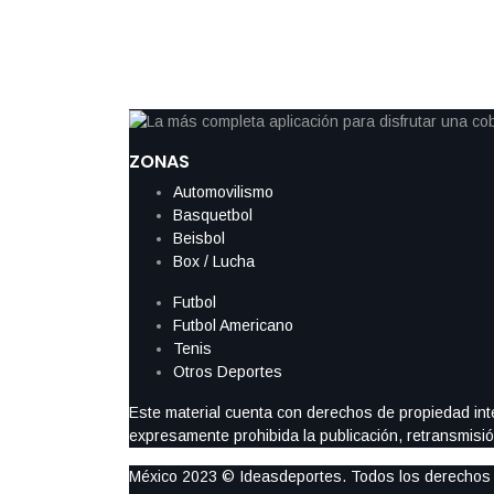
inapropiado” hacia un miembro del cuerpo arbitral durante un p
New York Knicks. La sanción fue confirmada este martes por la
ZONAS
Automovilismo
Basquetbol
Beisbol
Box / Lucha
Futbol
Futbol Americano
Tenis
Otros Deportes
Este material cuenta con derechos de propiedad intel
expresamente prohibida la publicación, retransmisión
México 2023 © Ideasdeportes. Todos los derechos