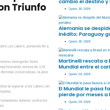
cambió el destino y 
on Triunfo
junio 30, 2026
Alemania se despide
inédito; Paraguay g
junio 30, 2026
Martinelli rescata a 
enómeno emergente Victor
Mundial entre el car
presionante victoria de 129-
 derrotas consecutivas, la peor
junio 29, 2026
tiva al superar a los Lakers sin
El Mundial le pasa 
anyama.
pierde por meses a
rentamiento anterior contra los
junio 29, 2026
es.