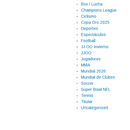
Box / Lucha
Champions League
Ciclismo
Copa Oro 2025
Deportes
Espectáculos
Football
JJ OO Invierno
furor de la NBA con
JJOO
Jugadores
MMA
acional terminó convirtiéndose
Mundial 2026
stintos países y deportes en el
Mundial de Clubes
ra por el campeonato de los
Soccer
ado a […]
Super Bowl NFL
Tennis
Titular
Uncategorized
la votación y
 Oklahoma City
alioso cerró con 939 puntos para