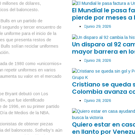
 millones de dólares,
El Mundial le pasa 
ticos del baloncesto.
pierde por meses a
Bulls en un partido de
junio 29, 2026
el segundo y tercer encuentro de
uniforme para el inicio de la
a es que presenta restos de
Un disparo al 92 ca
ulls solían reciclar uniformes
mayor barrera en lo
ción.
junio 28, 2026
écada de 1980 como «unicornios»
an repetir uniformes en varios
y aumenta su valor en el mercado
Cristiano se queda 
Colombia avanza co
obe Bryant debutó con Los
», que fue identificado
junio 28, 2026
e de 1996, en su primer partido
 Día de Medios de la NBA.
Quiero estar en ca
cionistas de obtener piezas
en llanto por Venezu
ria del baloncesto. Sotheby’s aún