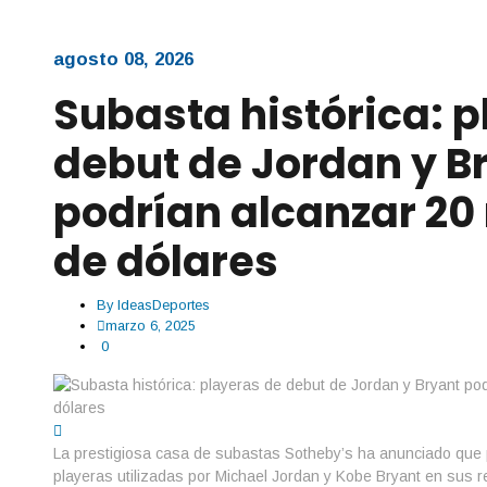
agosto 08, 2026
Subasta histórica: 
debut de Jordan y B
podrían alcanzar 20
de dólares
By
IdeasDeportes
marzo 6, 2025
0
La prestigiosa casa de subastas Sotheby’s ha anunciado que p
playeras utilizadas por Michael Jordan y Kobe Bryant en sus 