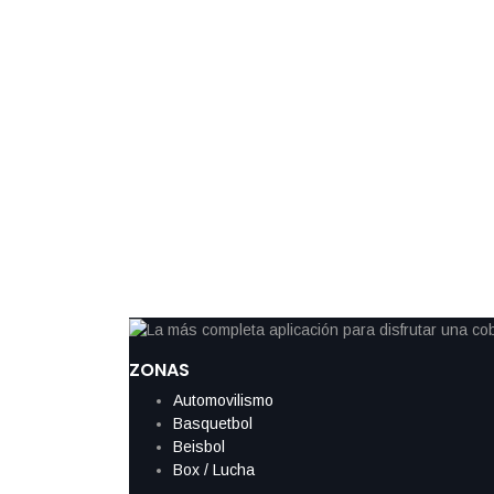
grado en el tendón de la corva izquierdo, lesión […]
By
IdeasDeportes
marzo 11, 2026
NBA sanciona a Luka Dončić con 50 mil
de “dinero” dirigido a árbitro
La National Basketball Association anunció una multa de 50 mil 
Angeles Lakers, Luka Dončić, luego de que realizara un gesto 
inapropiado” hacia un miembro del cuerpo arbitral durante un p
New York Knicks. La sanción fue confirmada este martes por la
ZONAS
Automovilismo
Basquetbol
Beisbol
Box / Lucha