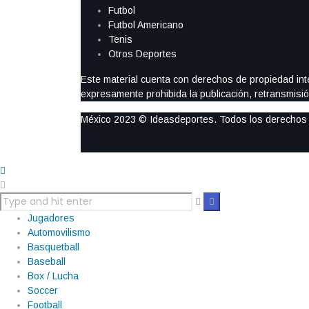
Futbol
Futbol Americano
Tenis
Otros Deportes
Este material cuenta con derechos de propiedad intel
expresamente prohibida la publicación, retransmisión
México 2023 © Ideasdeportes. Todos los derechos
Jugadores
Automovilismo
Basquetball
Baseball
Box / Lucha
Soccer
Football