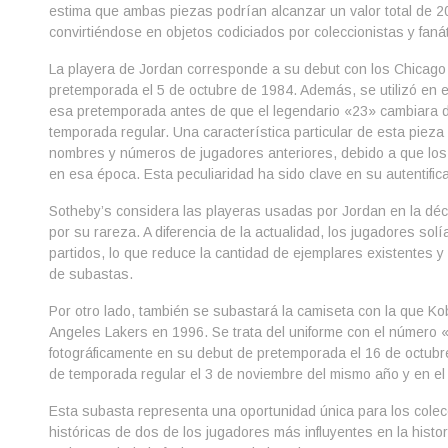
estima que ambas piezas podrían alcanzar un valor total de 20
convirtiéndose en objetos codiciados por coleccionistas y faná
La playera de Jordan corresponde a su debut con los Chicago 
pretemporada el 5 de octubre de 1984. Además, se utilizó en 
esa pretemporada antes de que el legendario «23» cambiara de 
temporada regular. Una característica particular de esta piez
nombres y números de jugadores anteriores, debido a que los B
en esa época. Esta peculiaridad ha sido clave en su autentifica
Sotheby’s considera las playeras usadas por Jordan en la d
por su rareza. A diferencia de la actualidad, los jugadores solí
partidos, lo que reduce la cantidad de ejemplares existentes 
de subastas.
Por otro lado, también se subastará la camiseta con la que K
Angeles Lakers en 1996. Se trata del uniforme con el número «8
fotográficamente en su debut de pretemporada el 16 de octubr
de temporada regular el 3 de noviembre del mismo año y en el
Esta subasta representa una oportunidad única para los colec
históricas de dos de los jugadores más influyentes en la histo