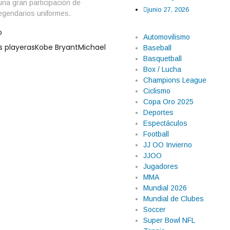
una gran participación de
junio 27, 2026
egendarios uniformes.
o
Automovilismo
s playeras
Kobe Bryant
Michael
Baseball
Basquetball
Box / Lucha
Champions League
Ciclismo
Copa Oro 2025
Deportes
Espectáculos
Football
JJ OO Invierno
JJOO
Jugadores
MMA
furor de la NBA con
Mundial 2026
Mundial de Clubes
Soccer
acional terminó convirtiéndose
Super Bowl NFL
stintos países y deportes en el