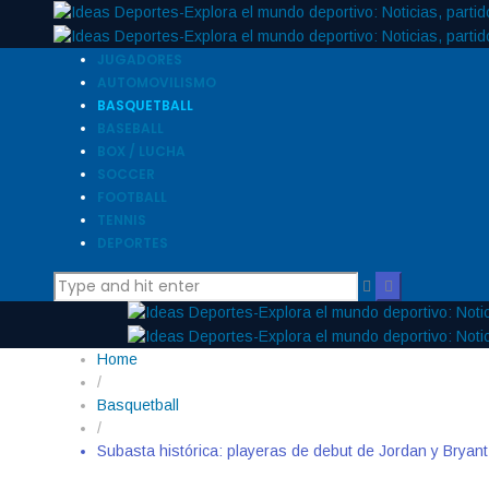
JUGADORES
AUTOMOVILISMO
BASQUETBALL
BASEBALL
BOX / LUCHA
SOCCER
FOOTBALL
TENNIS
DEPORTES
Home
/
Basquetball
/
Subasta histórica: playeras de debut de Jordan y Bryant