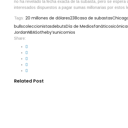
no ha revelado la fecha exacta de la subasta, pero se espera 
interesados dispuestos a pagar sumas millonarias por estos l
20 millones de dólares
23
8
casa de subastas
Chicag
Tags:
bulls
coleccionistas
debuts
Día de Medios
fanáticos
icónica
Jordan
NBA
Sotheby’s
unicornios
Share:
Related Post
By
IdeasDeportes
junio 14, 2026
Una fiesta, dos pasiones: NY mezcla el 
la pasión del futbol
Lo que comenzó como una jornada marcada por el futbol intern
en una celebración multitudinaria que unió a aficionados de di