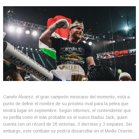
Canelo Álvarez, el gran campeón mexicano del momento, está a
punto de definir el nombre de su próximo rival para la pelea que
tendrá lugar en septiembre. Según informes, el contendiente que
se perfila como el más probable es el sueco Badou Jack, quien
cuenta con un récord de 28 victorias, 3 derrotas y 3 empates. Sin
embargo, este combate se podría desarrollar en el Medio Oriente.