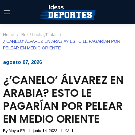
Home
/
Box / Lucha
,
Titular
/
¿’CANELO’ ÁLVAREZ EN ARABIA? ESTO LE PAGARÍAN POR
PELEAR EN MEDIO ORIENTE
agosto 07, 2026
¿’CANELO’ ÁLVAREZ EN
ARABIA? ESTO LE
PAGARÍAN POR PELEAR
EN MEDIO ORIENTE
By
Mayra EB
junio 14, 2023
1