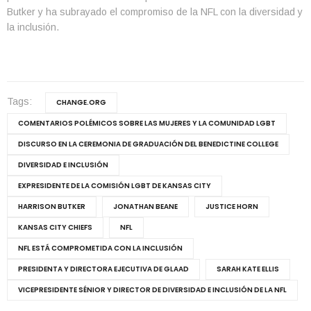
Butker y ha subrayado el compromiso de la NFL con la diversidad y
la inclusión.
Tags:
CHANGE.ORG
COMENTARIOS POLÉMICOS SOBRE LAS MUJERES Y LA COMUNIDAD LGBT
DISCURSO EN LA CEREMONIA DE GRADUACIÓN DEL BENEDICTINE COLLEGE
DIVERSIDAD E INCLUSIÓN
EXPRESIDENTE DE LA COMISIÓN LGBT DE KANSAS CITY
HARRISON BUTKER
JONATHAN BEANE
JUSTICE HORN
KANSAS CITY CHIEFS
NFL
NFL ESTÁ COMPROMETIDA CON LA INCLUSIÓN
PRESIDENTA Y DIRECTORA EJECUTIVA DE GLAAD
SARAH KATE ELLIS
VICEPRESIDENTE SÉNIOR Y DIRECTOR DE DIVERSIDAD E INCLUSIÓN DE LA NFL