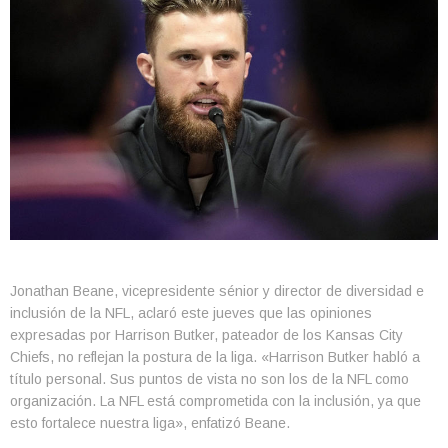
Jonathan Beane, vicepresidente sénior y director de diversidad e
inclusión de la NFL, aclaró este jueves que las opiniones
expresadas por Harrison Butker, pateador de los Kansas City
Chiefs, no reflejan la postura de la liga. «Harrison Butker habló a
título personal. Sus puntos de vista no son los de la NFL como
organización. La NFL está comprometida con la inclusión, ya que
esto fortalece nuestra liga», enfatizó Beane.