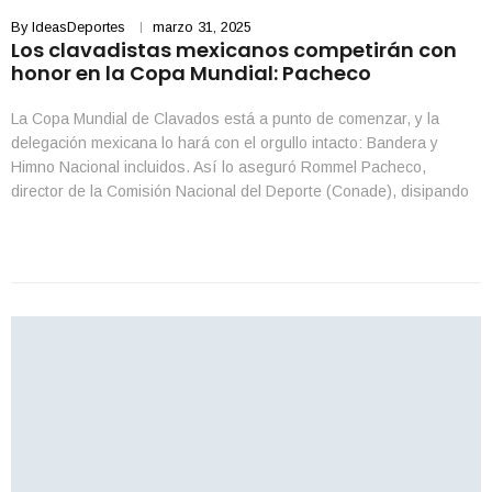
By
IdeasDeportes
marzo 31, 2025
Los clavadistas mexicanos competirán con
honor en la Copa Mundial: Pacheco
La Copa Mundial de Clavados está a punto de comenzar, y la
delegación mexicana lo hará con el orgullo intacto: Bandera y
Himno Nacional incluidos. Así lo aseguró Rommel Pacheco,
director de la Comisión Nacional del Deporte (Conade), disipando
cualquier duda sobre la participación de los atletas en el evento
internacional. Entre el 3 y […]