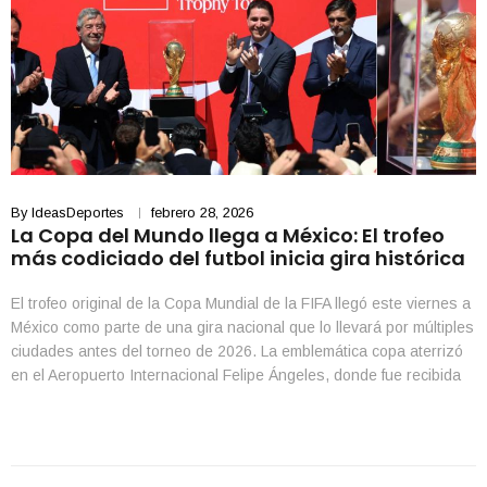
By
IdeasDeportes
febrero 28, 2026
La Copa del Mundo llega a México: El trofeo
más codiciado del futbol inicia gira histórica
El trofeo original de la Copa Mundial de la FIFA llegó este viernes a
México como parte de una gira nacional que lo llevará por múltiples
ciudades antes del torneo de 2026. La emblemática copa aterrizó
en el Aeropuerto Internacional Felipe Ángeles, donde fue recibida
por representantes del futbol, autoridades y organizadores en una
ceremonia […]