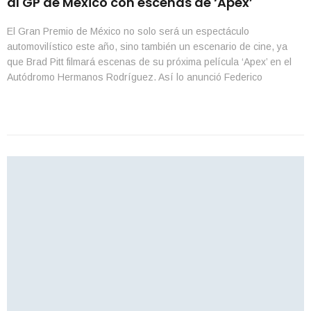
al GP de México con escenas de ‘Apex’
El Gran Premio de México no solo será un espectáculo
automovilístico este año, sino también un escenario de cine, ya
que Brad Pitt filmará escenas de su próxima película ‘Apex’ en el
Autódromo Hermanos Rodríguez. Así lo anunció Federico
González Compeán, director del Gran Premio de México, quien
destacó la importancia de esta decisión para […]