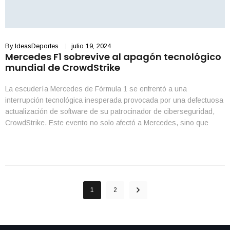
By
IdeasDeportes
julio 19, 2024
Mercedes F1 sobrevive al apagón tecnológico
mundial de CrowdStrike
La escudería Mercedes de Fórmula 1 se enfrentó a una
interrupción tecnológica inesperada provocada por una defectuosa
actualización de software de su patrocinador de ciberseguridad,
CrowdStrike. Este evento no solo afectó a Mercedes, sino que
también tuvo un impacto global en múltiples sectores, incluyendo
bancos, aerolíneas y empresas de televisión. Sin embargo, el
equipo de […]
1
2