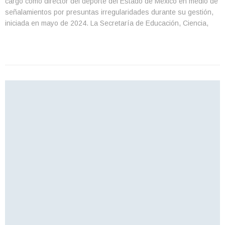
cargo como director del deporte del Estado de México en medio de
señalamientos por presuntas irregularidades durante su gestión,
iniciada en mayo de 2024. La Secretaría de Educación, Ciencia,
Tecnología e Innovación del Estado de México (SECTI) le notificó
formalmente el fin de su […]