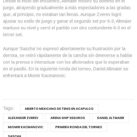
Desde el inicio del encuentro, Altmaier mostró su dominio en el
juego, atrayendo gradualmente a más espectadores a las gradas
que, al principio, no estaban tan llenas. Aunque Zverev logró
ajustar su estilo de juego y ganar el segundo set por 6-3, Altmaier
mantuvo su nivel y cerró el partido con otro contundente 6-3 en el
tercer set.
Aunque ‘Sascha’ no expresó abiertamente su frustración por la
derrota, se retiró rápidamente de la cancha sin detenerse a hablar
con la prensa o interactuar con los aficionados que lo esperaban
en el pasillo. En la siguiente ronda del torneo, Daniel Altmaier se
enfrentará a Miomir Kacmanovic.
Tags:
ABIERTO MEXICANO DE TENIS EN ACAPULCO
ALEXANDER ZVEREV
ARENA GNP SEGUROS
DANIEL ALTMAIER
MIOMIR KACMANOVIC
PRIMERA RONDA DEL TORNEO
SASCHA