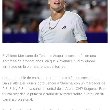
El Abierto Mexicano de Tenis en Acapulco comenzó con una
sorpresa de proporciones, ya que Alexander Zverev quedó
eliminado en la primera ronda del torneo.
El responsable de esta inesperada derrota fue su compatriota
Daniel Altmaier, quien logró vencer a ‘Sascha’ con un marcador de
6-3, 3-6 y 6-3 en la cancha central de la Arena GNP Seguros. Este
triunfo significó la primera victoria de Altmaier sobre Zverev en su
carrera profesional.