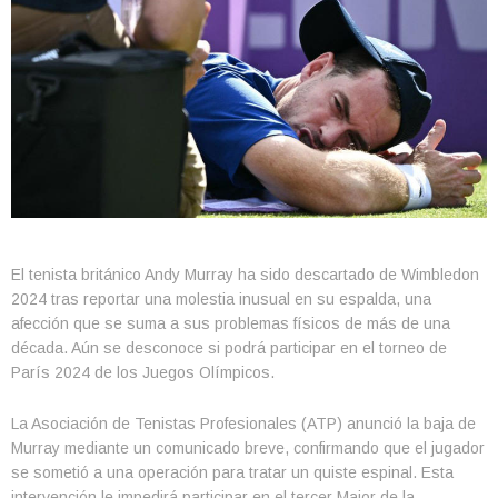
El tenista británico Andy Murray ha sido descartado de Wimbledon
2024 tras reportar una molestia inusual en su espalda, una
afección que se suma a sus problemas físicos de más de una
década. Aún se desconoce si podrá participar en el torneo de
París 2024 de los Juegos Olímpicos.
La Asociación de Tenistas Profesionales (ATP) anunció la baja de
Murray mediante un comunicado breve, confirmando que el jugador
se sometió a una operación para tratar un quiste espinal. Esta
intervención le impedirá participar en el tercer Major de la