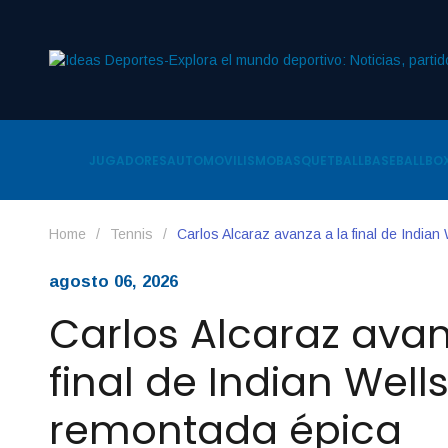
JUGADORES
AUTOMOVILISMO
BASQUETBALL
BASEBALL
BOX
Home
/
Tennis
/
Carlos Alcaraz avanza a la final de India
agosto 06, 2026
Carlos Alcaraz avan
final de Indian Well
remontada épica