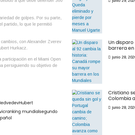
 debido a que debe defender 360
junio 29, 202
ariedad de golpes. Por su parte,
 partido, lo que le permitió
Un disparo
s cambios, con Alexander Zverev
barrera en 
ubert Hurkacz.
junio 28, 202
a participación en el Miami Open
a persiguiendo su objetivo de
Cristiano s
Colombia a
 Medvedev
Hubert
junio 28, 202
vic
ranking mundial
segundo
spañol