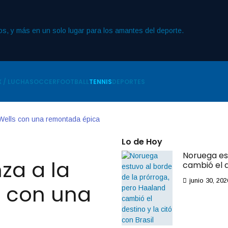
 / LUCHA
SOCCER
FOOTBALL
TENNIS
DEPORTES
n Wells con una remontada épica
Lo de Hoy
Noruega es
za a la
cambió el d
junio 30, 202
s con una