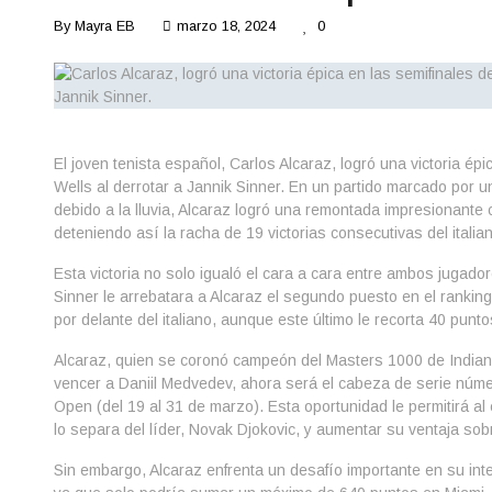
By
Mayra EB
marzo 18, 2024
0
El joven tenista español, Carlos Alcaraz, logró una victoria épi
Wells al derrotar a Jannik Sinner. En un partido marcado por u
debido a la lluvia, Alcaraz logró una remontada impresionante c
deteniendo así la racha de 19 victorias consecutivas del italia
Esta victoria no solo igualó el cara a cara entre ambos jugado
Sinner le arrebatara a Alcaraz el segundo puesto en el ranking
por delante del italiano, aunque este último le recorta 40 punto
Alcaraz, quien se coronó campeón del Masters 1000 de Indian
vencer a Daniil Medvedev, ahora será el cabeza de serie núme
Open (del 19 al 31 de marzo). Esta oportunidad le permitirá al 
lo separa del líder, Novak Djokovic, y aumentar su ventaja sobr
Sin embargo, Alcaraz enfrenta un desafío importante en su int