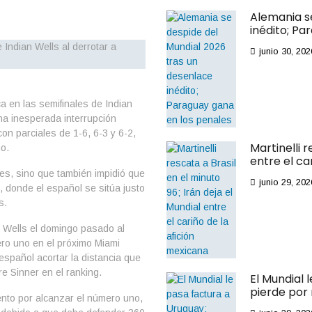
Alemania s
inédito; Pa
junio 30, 202
ca en las semifinales de Indian
na inesperada interrupción
on parciales de 1-6, 6-3 y 6-2,
Martinelli r
no.
entre el ca
res, sino que también impidió que
junio 29, 202
, donde el español se sitúa justo
s.
 Wells el domingo pasado al
ro uno en el próximo Miami
español acortar la distancia que
e Sinner en el ranking.
El Mundial 
pierde por
ento por alcanzar el número uno,