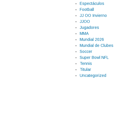
Espectáculos
Football
JJ OO Invierno
JJOO
Jugadores
MMA
Mundial 2026
Mundial de Clubes
Soccer
Super Bowl NFL
claro que sigue
Tennis
Titular
a
Uncategorized
rena Williams volvió a competir y lo
s en el torneo de Queen’s Club. La
oficial desde el Abierto de