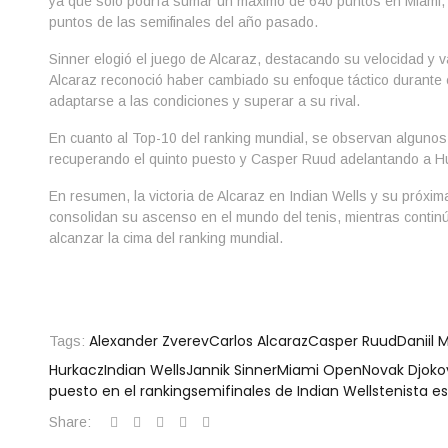
ya que solo podría sumar un máximo de 640 puntos en Miami,
puntos de las semifinales del año pasado.
Sinner elogió el juego de Alcaraz, destacando su velocidad y v
Alcaraz reconoció haber cambiado su enfoque táctico durante el
adaptarse a las condiciones y superar a su rival.
En cuanto al Top-10 del ranking mundial, se observan alguno
recuperando el quinto puesto y Casper Ruud adelantando a H
En resumen, la victoria de Alcaraz en Indian Wells y su próxim
consolidan su ascenso en el mundo del tenis, mientras continú
alcanzar la cima del ranking mundial.
Alexander Zverev
Carlos Alcaraz
Casper Ruud
Daniil
Tags:
Hurkacz
Indian Wells
Jannik Sinner
Miami Open
Novak Djoko
puesto en el ranking
semifinales de Indian Wells
tenista e
Share: