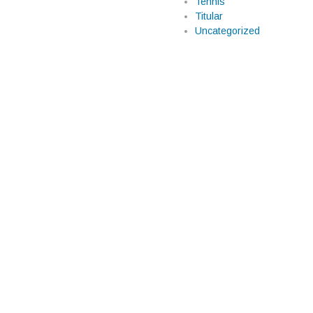
Tennis
Titular
o que sigue siendo
Uncategorized
 Serena Williams volvió a
 mundo del tenis en el torneo de
s su primer partido oficial
 a Berrettini a
el tenis
cenas que eclipsaron los
 y la dura confesión de la
. Aryna Sabalenka pasó de estar