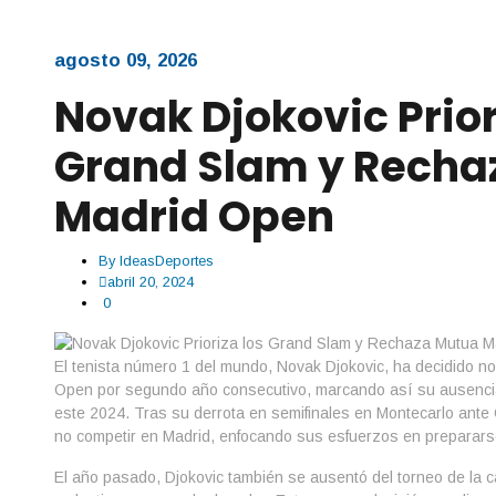
agosto 09, 2026
Novak Djokovic Prior
Grand Slam y Recha
Madrid Open
By
IdeasDeportes
abril 20, 2024
0
El tenista número 1 del mundo, Novak Djokovic, ha decidido no
Open por segundo año consecutivo, marcando así su ausencia e
este 2024. Tras su derrota en semifinales en Montecarlo ante
no competir en Madrid, enfocando sus esfuerzos en prepararse
El año pasado, Djokovic también se ausentó del torneo de la c