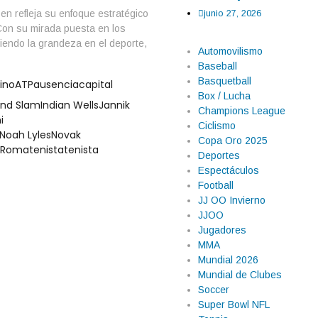
junio 27, 2026
en refleja su enfoque estratégico
Con su mirada puesta en los
iendo la grandeza en el deporte,
Automovilismo
Baseball
Basquetball
ino
ATP
ausencia
capital
Box / Lucha
nd Slam
Indian Wells
Jannik
Champions League
i
Ciclismo
Noah Lyles
Novak
Copa Oro 2025
Roma
tenista
tenista
Deportes
Espectáculos
Football
JJ OO Invierno
JJOO
Jugadores
MMA
Mundial 2026
Mundial de Clubes
Soccer
Super Bowl NFL