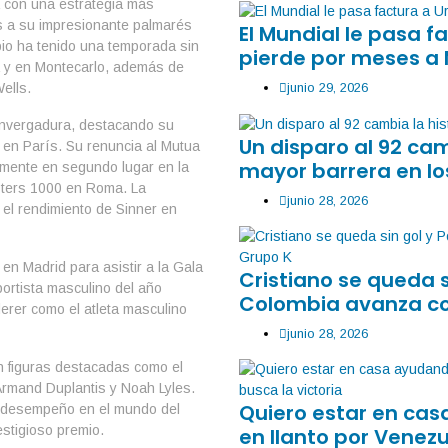
a con una estrategia más
s a su impresionante palmarés
El Mundial le pasa 
bio ha tenido una temporada sin
pierde por meses a
lia y en Montecarlo, además de
junio 29, 2026
ells.
envergadura, destacando su
Un disparo al 92 ca
a en París. Su renuncia al Mutua
mayor barrera en lo
lmente en segundo lugar en la
sters 1000 en Roma. La
junio 28, 2026
 el rendimiento de Sinner en
en Madrid para asistir a la Gala
Cristiano se queda 
rtista masculino del año
Colombia avanza co
erer como el atleta masculino
junio 28, 2026
 figuras destacadas como el
s Armand Duplantis y Noah Lyles.
Quiero estar en ca
o desempeño en el mundo del
estigioso premio.
en llanto por Venezu