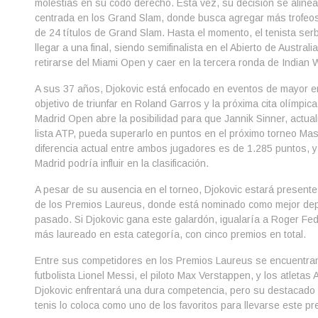
molestias en su codo derecho. Esta vez, su decisión se aline
centrada en los Grand Slam, donde busca agregar más trofeo
de 24 títulos de Grand Slam. Hasta el momento, el tenista ser
llegar a una final, siendo semifinalista en el Abierto de Austra
retirarse del Miami Open y caer en la tercera ronda de Indian W
A sus 37 años, Djokovic está enfocado en eventos de mayor 
objetivo de triunfar en Roland Garros y la próxima cita olímpic
Madrid Open abre la posibilidad para que Jannik Sinner, actua
lista ATP, pueda superarlo en puntos en el próximo torneo Ma
diferencia actual entre ambos jugadores es de 1.285 puntos, y
Madrid podría influir en la clasificación.
A pesar de su ausencia en el torneo, Djokovic estará presente 
de los Premios Laureus, donde está nominado como mejor depo
pasado. Si Djokovic gana este galardón, igualaría a Roger Fed
más laureado en esta categoría, con cinco premios en total.
Entre sus competidores en los Premios Laureus se encuentran
futbolista Lionel Messi, el piloto Max Verstappen, y los atleta
Djokovic enfrentará una dura competencia, pero su destacad
tenis lo coloca como uno de los favoritos para llevarse este pr