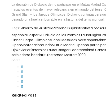
La decisión de Djokovic de no participar en el Mutua Madrid Op
hacia los eventos de mayor relevancia en el mundo del tenis. 
Grand Slam y los Juegos Olímpicos, Djokovic continúa persigu
dejando una huella imborrable en la historia del tenis mundial.
Abierto de Australia
Armand Duplantis
atleta mascul
Tags:
española
Casper Ruud
Gala de los Premios Laureus
gira
Gra
Sinner
Juegos Olímpicos
Lionel Messi
Max Verstappen
Miam
Open
Montecarlo
mundo
Mutua Madrid Open
no participar
Djokovic
París
Premios Laureus
Roger Federer
Roland Garros
serbio
tierra batida
títulos
torneo Masters 1000
Share:
Related Post
By
IdeasDeportes