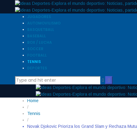
JUGADORES
AUTOMOVILISMO
BASQUETBALL
BASEBALL
BOX / LUCHA
SOCCER
FOOTBALL
TENNIS
DEPORTES
Home
/
Tennis
/
Novak Djokovic Prioriza los Grand Slam y Rechaza Mut