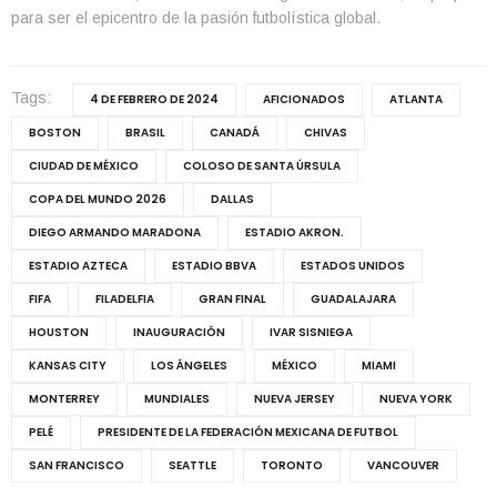
para ser el epicentro de la pasión futbolística global.
Tags:
4 DE FEBRERO DE 2024
AFICIONADOS
ATLANTA
BOSTON
BRASIL
CANADÁ
CHIVAS
CIUDAD DE MÉXICO
COLOSO DE SANTA ÚRSULA
COPA DEL MUNDO 2026
DALLAS
DIEGO ARMANDO MARADONA
ESTADIO AKRON.
ESTADIO AZTECA
ESTADIO BBVA
ESTADOS UNIDOS
FIFA
FILADELFIA
GRAN FINAL
GUADALAJARA
HOUSTON
INAUGURACIÓN
IVAR SISNIEGA
KANSAS CITY
LOS ÁNGELES
MÉXICO
MIAMI
MONTERREY
MUNDIALES
NUEVA JERSEY
NUEVA YORK
PELÉ
PRESIDENTE DE LA FEDERACIÓN MEXICANA DE FUTBOL
SAN FRANCISCO
SEATTLE
TORONTO
VANCOUVER