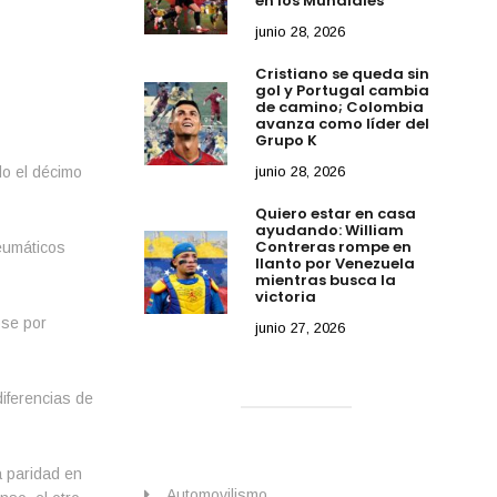
en los Mundiales
junio 28, 2026
Cristiano se queda sin
gol y Portugal cambia
de camino; Colombia
avanza como líder del
Grupo K
do el décimo
junio 28, 2026
Quiero estar en casa
ayudando: William
Contreras rompe en
neumáticos
llanto por Venezuela
mientras busca la
victoria
ose por
junio 27, 2026
iferencias de
a paridad en
Automovilismo