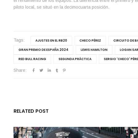
el rendimiento de los equipos. La diferencia entre el primero y 
piloto local, se situó en la decimocuarta posición.
Tags:
AJUSTES EN EL RB20
CHECO PÉREZ
CIRCUITO DE 
GRAN PREMIO DE ESPAÑA 2024
LEWIS HAMILTON
LOGAN SA
RED BULL RACING
SEGUNDA PRÁCTICA
SERGIO 'CHECO' PÉR
Share:
RELATED POST