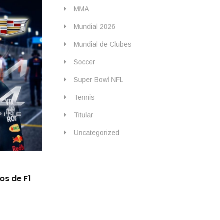
MMA
Mundial 2026
Mundial de Clubes
Soccer
Super Bowl NFL
Tennis
Titular
Uncategorized
By
IdeasDeportes
mayo 22, 2026
os de F1
Checo queda fuera en la SQ1, pero Cadill
Canadá su mejor posición