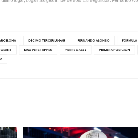
el último lugar, Logan Sargeant, fue de solo 1.8 segundos. Fernando Alo
BARCELONA
DÉCIMO TERCER LUGAR
FERNANDO ALONSO
FÓRMULA 
RGEANT
MAX VERSTAPPEN
PIERRE GASLY
PRIMERA POSICIÓN
EZ