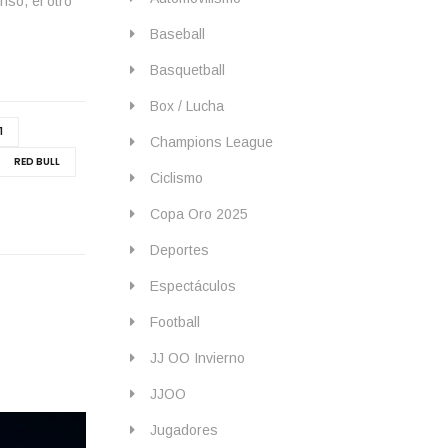
nso, el otro
Baseball
Basquetball
Box / Lucha
1
Champions League
RED BULL
Ciclismo
Copa Oro 2025
Deportes
Espectáculos
Football
JJ OO Invierno
JJOO
Jugadores