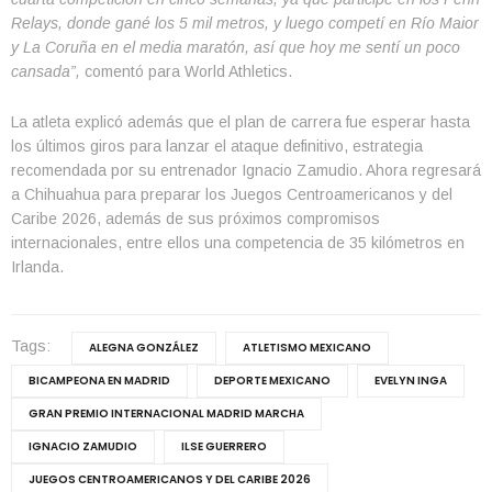
Relays, donde gané los 5 mil metros, y luego competí en Río Maior
y La Coruña en el media maratón, así que hoy me sentí un poco
cansada”,
comentó para World Athletics.
La atleta explicó además que el plan de carrera fue esperar hasta
los últimos giros para lanzar el ataque definitivo, estrategia
recomendada por su entrenador Ignacio Zamudio. Ahora regresará
a Chihuahua para preparar los Juegos Centroamericanos y del
Caribe 2026, además de sus próximos compromisos
internacionales, entre ellos una competencia de 35 kilómetros en
Irlanda.
Tags:
ALEGNA GONZÁLEZ
ATLETISMO MEXICANO
BICAMPEONA EN MADRID
DEPORTE MEXICANO
EVELYN INGA
GRAN PREMIO INTERNACIONAL MADRID MARCHA
IGNACIO ZAMUDIO
ILSE GUERRERO
JUEGOS CENTROAMERICANOS Y DEL CARIBE 2026