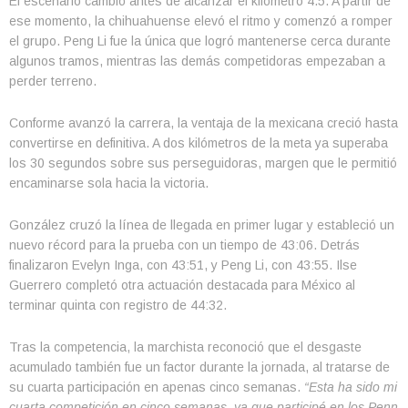
El escenario cambió antes de alcanzar el kilómetro 4.5. A partir de
ese momento, la chihuahuense elevó el ritmo y comenzó a romper
el grupo. Peng Li fue la única que logró mantenerse cerca durante
algunos tramos, mientras las demás competidoras empezaban a
perder terreno.
Conforme avanzó la carrera, la ventaja de la mexicana creció hasta
convertirse en definitiva. A dos kilómetros de la meta ya superaba
los 30 segundos sobre sus perseguidoras, margen que le permitió
encaminarse sola hacia la victoria.
González cruzó la línea de llegada en primer lugar y estableció un
nuevo récord para la prueba con un tiempo de 43:06. Detrás
finalizaron Evelyn Inga, con 43:51, y Peng Li, con 43:55. Ilse
Guerrero completó otra actuación destacada para México al
terminar quinta con registro de 44:32.
Tras la competencia, la marchista reconoció que el desgaste
acumulado también fue un factor durante la jornada, al tratarse de
su cuarta participación en apenas cinco semanas.
“Esta ha sido mi
cuarta competición en cinco semanas, ya que participé en los Penn