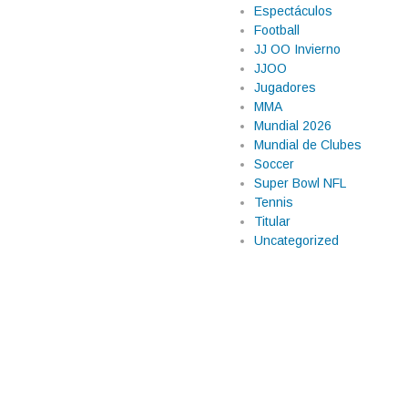
 rumbo del partido. Su anotación le
Espectáculos
Football
seguró la clasificación del conjunto
JJ OO Invierno
JJOO
Jugadores
MMA
Mundial 2026
Mundial de Clubes
Soccer
Super Bowl NFL
Tennis
Titular
Uncategorized