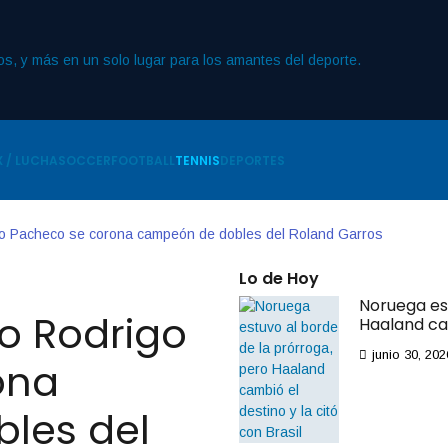
 / LUCHA
SOCCER
FOOTBALL
TENNIS
DEPORTES
go Pacheco se corona campeón de dobles del Roland Garros
Lo de Hoy
Noruega es
o Rodrigo
Haaland cam
junio 30, 202
ona
les del