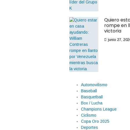
Quiero est
rompe en l
victoria
junio 27, 202
Automovilismo
Baseball
Basquetball
Box / Lucha
a prórroga, pero
Champions League
a citó con Brasil
Ciclismo
Copa Oro 2025
ría en tiempo extra, Erling Haaland
Deportes