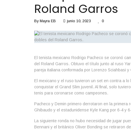
Roland Garros
By
Mayra EB
junio 10, 2023
0
El tenista mexicano Rodrigo Pacheco se coronó ca
del Roland Garros. Obtuvo el título junto al ruso Ya
pareja italiana conformada por Lorenzo Sciahbasi y G
El mexicano y el ruso tuvieron un set en contra a lo 
conquistar el Grand Slim juvenil. Al final, solo tuvi
tenis para coronarse como campeones.
Pacheco y Demin primero derrotaron en la primera r
Ghibaudo y el estadunidense Kyle Kang por 6-4 y 6
La siguiente ronda no hubo necesidad de jugar pue
Bennani y el británico Oliver Bonding se retiraron d