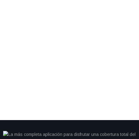
By
IdeasDeportes
marzo 11, 2026
NBA sanciona a Luka Dončić con 50 mil dólares tras
gesto de “dinero” dirigido a árbitro