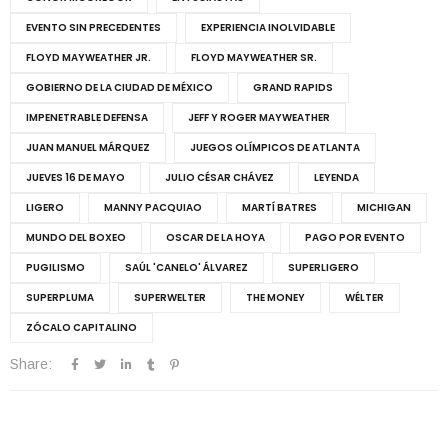
EVENTO SIN PRECEDENTES
EXPERIENCIA INOLVIDABLE
FLOYD MAYWEATHER JR.
FLOYD MAYWEATHER SR.
GOBIERNO DE LA CIUDAD DE MÉXICO
GRAND RAPIDS
IMPENETRABLE DEFENSA
JEFF Y ROGER MAYWEATHER
JUAN MANUEL MÁRQUEZ
JUEGOS OLÍMPICOS DE ATLANTA
JUEVES 16 DE MAYO
JULIO CÉSAR CHÁVEZ
LEYENDA
LIGERO
MANNY PACQUIAO
MARTÍ BATRES
MICHIGAN
MUNDO DEL BOXEO
OSCAR DE LA HOYA
PAGO POR EVENTO
PUGILISMO
SAÚL 'CANELO' ÁLVAREZ
SUPERLIGERO
SUPERPLUMA
SUPERWELTER
THE MONEY
WÉLTER
ZÓCALO CAPITALINO
Share: