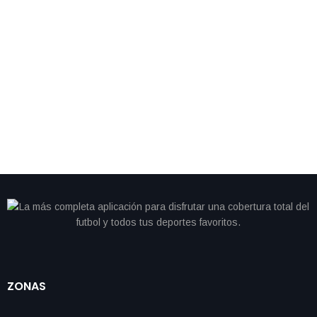
By
IdeasDeportes
mayo 31, 2026
Seis semanas sin entrenar no frenan a Alegna y
conquista Madrid ampliando su dominio
internacional
ZONAS