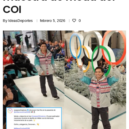
COI
By
IdeasDeportes
febrero 5, 2026
0