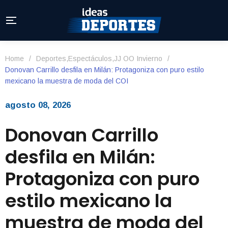
Home
/
Deportes
,
Espectáculos
,
JJ OO Invierno
/
Donovan Carrillo desfila en Milán: Protagoniza con puro estilo
mexicano la muestra de moda del COI
agosto 08, 2026
Donovan Carrillo
desfila en Milán:
Protagoniza con puro
estilo mexicano la
muestra de moda del