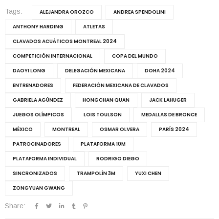
Tags:
ALEJANDRA OROZCO
ANDREA SPENDOLINI
ANTHONY HARDING
ATLETAS
CLAVADOS ACUÁTICOS MONTREAL 2024
COMPETICIÓN INTERNACIONAL
COPA DEL MUNDO
DAOYI LONG
DELEGACIÓN MEXICANA
DOHA 2024
ENTRENADORES
FEDERACIÓN MEXICANA DE CLAVADOS
GABRIELA AGÚNDEZ
HONGCHAN QUAN
JACK LAHUGER
JUEGOS OLÍMPICOS
LOIS TOULSON
MEDALLAS DE BRONCE
MÉXICO
MONTREAL
OSMAR OLVERA
PARÍS 2024
PATROCINADORES
PLATAFORMA 10M
PLATAFORMA INDIVIDUAL
RODRIGO DIEGO
SINCRONIZADOS
TRAMPOLÍN 3M
YUXI CHEN
ZONGYUAN GWANG
Share: