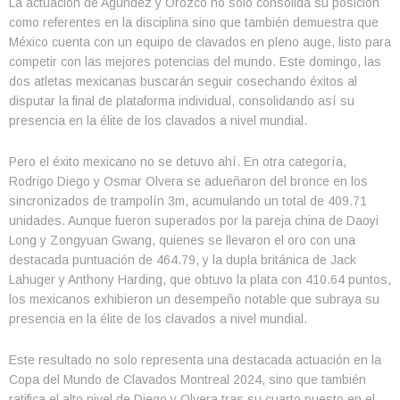
La actuación de Agúndez y Orozco no solo consolida su posición
como referentes en la disciplina sino que también demuestra que
México cuenta con un equipo de clavados en pleno auge, listo para
competir con las mejores potencias del mundo. Este domingo, las
dos atletas mexicanas buscarán seguir cosechando éxitos al
disputar la final de plataforma individual, consolidando así su
presencia en la élite de los clavados a nivel mundial.
Pero el éxito mexicano no se detuvo ahí. En otra categoría,
Rodrigo Diego y Osmar Olvera se adueñaron del bronce en los
sincronizados de trampolín 3m, acumulando un total de 409.71
unidades. Aunque fueron superados por la pareja china de Daoyi
Long y Zongyuan Gwang, quienes se llevaron el oro con una
destacada puntuación de 464.79, y la dupla británica de Jack
Lahuger y Anthony Harding, que obtuvo la plata con 410.64 puntos,
los mexicanos exhibieron un desempeño notable que subraya su
presencia en la élite de los clavados a nivel mundial.
Este resultado no solo representa una destacada actuación en la
Copa del Mundo de Clavados Montreal 2024, sino que también
ratifica el alto nivel de Diego y Olvera tras su cuarto puesto en el