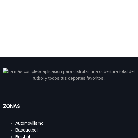
By
IdeasDeportes
mayo 17, 2026
México domina el Maratón de la Muralla China con
cinco medallas para atletas indígenas
ZONAS
Automovilismo
Basquetbol
Beisbol