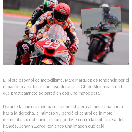
El piloto español de motocilismo, Marc Márquez es tendencia por el
espantoso accidente que tuvo durante el GP de Alemania, en el
que practicamnete se partió en dos una motocicleta.
Durante la carrera todo parecía normal, pero al tomar una curva
hacia la derecha, el número 93 perdió el control de la moto,
dejándola caer al suelo, estampándose contra la motocicleta del
francés, Johann Zarco, teniendo una imagen que dejó