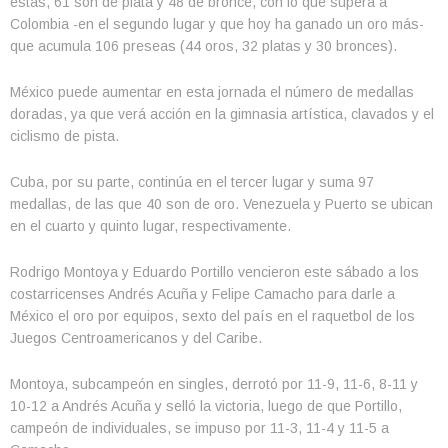
estas, 61 son de plata y 48 de bronce, con lo que supera a
Colombia -en el segundo lugar y que hoy ha ganado un oro más-
que acumula 106 preseas (44 oros, 32 platas y 30 bronces).
México puede aumentar en esta jornada el número de medallas
doradas, ya que verá acción en la gimnasia artística, clavados y el
ciclismo de pista.
Cuba, por su parte, continúa en el tercer lugar y suma 97
medallas, de las que 40 son de oro. Venezuela y Puerto se ubican
en el cuarto y quinto lugar, respectivamente.
Rodrigo Montoya y Eduardo Portillo vencieron este sábado a los
costarricenses Andrés Acuña y Felipe Camacho para darle a
México el oro por equipos, sexto del país en el raquetbol de los
Juegos Centroamericanos y del Caribe.
Montoya, subcampeón en singles, derrotó por 11-9, 11-6, 8-11 y
10-12 a Andrés Acuña y selló la victoria, luego de que Portillo,
campeón de individuales, se impuso por 11-3, 11-4 y 11-5 a