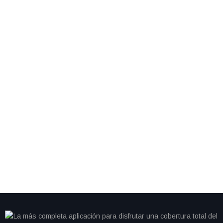
By
IdeasDeportes
mayo 17, 2026
México domina el Maratón de la Muralla China con
cinco medallas para atletas indígenas