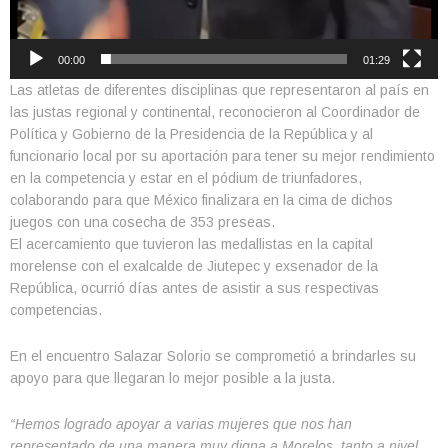
00:00
01:29
Las atletas de diferentes disciplinas que representaron al país en
las justas regional y continental, reconocieron al Coordinador de
Política y Gobierno de la Presidencia de la República y al
funcionario local por su aportación para tener su mejor rendimiento
en la competencia y estar en el pódium de triunfadores,
colaborando para que México finalizara en la cima de dichos
juegos con una cosecha de 353 preseas.
El acercamiento que tuvieron las medallistas en la capital
morelense con el exalcalde de Jiutepec y exsenador de la
República, ocurrió días antes de asistir a sus respectivas
competencias.
En el encuentro Salazar Solorio se comprometió a brindarles su
apoyo para que llegaran lo mejor posible a la justa.
“Hemos logrado apoyar a varias mujeres que nos han
representado de una manera muy digna a Morelos, tanto a nivel