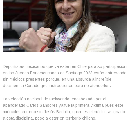
Deportistas mexicanos que ya están en Chile para su participación
en los Juegos Panamericanos de Santiago 2023 están entrenando
sin médicos presentes porque, en una absurda a increíble
decisión, la Conade giró instrucciones para no atenderlos.
La selección nacional de taekwondo, encabezada por el
abanderado Carlos Sansores ya fue la primera víctima pues este
miércoles entrenó sin Jesús Bedolla, quien es el médico asignado
a esta disciplina, pese a estar en territorio chileno.