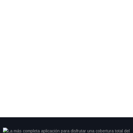
By
IdeasDeportes
mayo 17, 2026
México domina el Maratón de la Muralla China con
cinco medallas para atletas indígenas