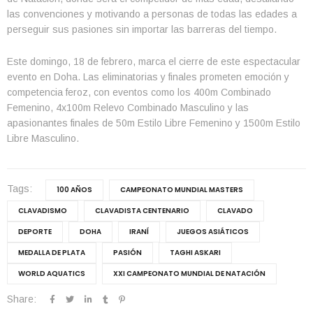
las convenciones y motivando a personas de todas las edades a
perseguir sus pasiones sin importar las barreras del tiempo.
Este domingo, 18 de febrero, marca el cierre de este espectacular
evento en Doha. Las eliminatorias y finales prometen emoción y
competencia feroz, con eventos como los 400m Combinado
Femenino, 4x100m Relevo Combinado Masculino y las
apasionantes finales de 50m Estilo Libre Femenino y 1500m Estilo
Libre Masculino.
Tags:
100 AÑOS
CAMPEONATO MUNDIAL MASTERS
CLAVADISMO
CLAVADISTA CENTENARIO
CLAVADO
DEPORTE
DOHA
IRANÍ
JUEGOS ASIÁTICOS
MEDALLA DE PLATA
PASIÓN
TAGHI ASKARI
WORLD AQUATICS
XXI CAMPEONATO MUNDIAL DE NATACIÓN
Share: