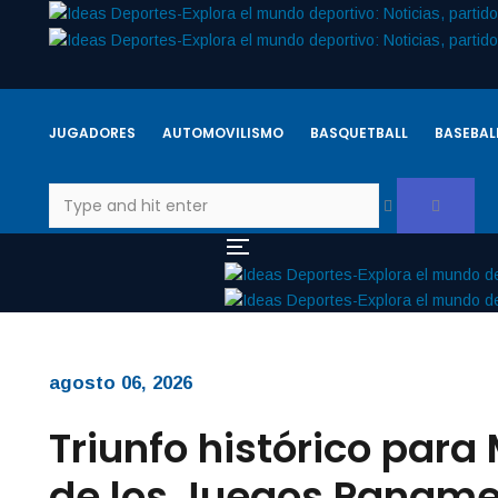
JUGADORES
AUTOMOVILISMO
BASQUETBALL
BASEBAL
agosto 06, 2026
Triunfo histórico para
de los Juegos Paname