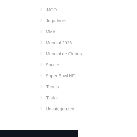
JJOO
Jugadores
MMA
Mundial 2026
Mundial de Clubes
Soccer
Super Bowl NFL
Tennis
Titular
Uncategorized