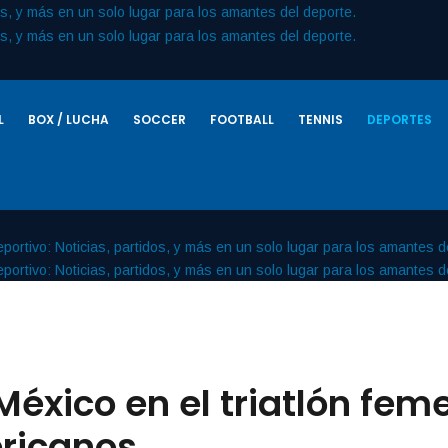
L
BOX / LUCHA
SOCCER
FOOTBALL
TENNIS
DEPORTES
 México en el triatlón fem
ricanos