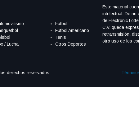
S
Este material cue
intelectual. De no 
de Electronic Lott
tomovilismo
Futbol
C.V. queda expres
asquetbol
Futbol Americano
retransmisión, dist
isbol
Tenis
otro uso de los co
x / Lucha
Otros Deportes
los derechos reservados
Términos