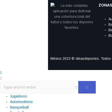
ZONA
Au
B
Be
Bo
México 2023 © Ideasdeportes. Todos 
Jugadores
Automovilismo
Basquetball